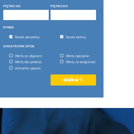
PIĘTRO OD
PIĘTRO DO
RYNEK
Rynek pierwotny
Rynek wtórny
DODATKOWE OPCJE
Oferty ze zdjęciem
Oferty specjalne
Oferty bez prowizji
Oferty na wyłączność
wirtualne spacery
szukaj