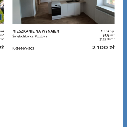
MIESZKANIE NA WYNAJEM
koi
2 pokoje
2
2
 m
57,15 m
Świętochłowice, Pocztowa
2
2
ł/m
36,75 zł/m
zł
2 100 zł
KRM-MW-503