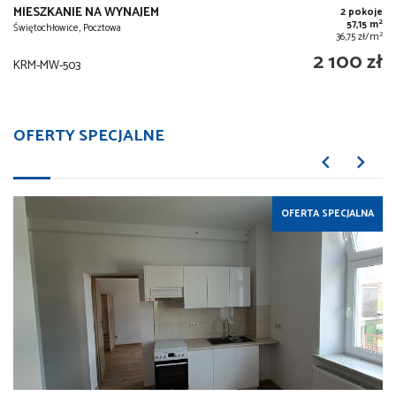
MIESZKANIE NA WYNAJEM
2 pokoje
2
57,15 m
Świętochłowice, Pocztowa
2
36,75 zł/m
2 100 zł
KRM-MW-503
OFERTY SPECJALNE
OFERTA SPECJALNA