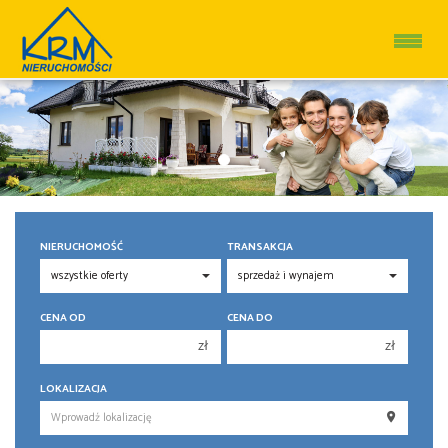
NIERUCHOMOŚĆ
TRANSAKCJA
CENA OD
CENA DO
zł
zł
150 000 zł
150 000 zł
LOKALIZACJA
200 000 zł
200 000 zł
250 000 zł
250 000 zł