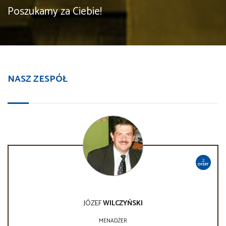
Poszukamy za Ciebie!
NASZ ZESPÓŁ
2
OFERT
JÓZEF
WILCZYŃSKI
MENADŻER