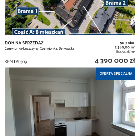
DOM NA SPRZEDAŻ
50 pokoi
2
2 380,00 m
Czerwionka-Leszczyny, Czerwionka, Bełkowska
2
1 844,54 zł/m
4 390 000 zł
KRM-DS-509
OFERTA SPECJALNA