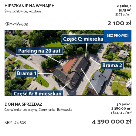
MIESZKANIE NA WYNAJEM
2 pokoje
2
57,15 m
Świętochłowice, Pocztowa
2
36,75 zł/m
2 100 zł
KRM-MW-503
BEZ PROWIZJI
DOM NA SPRZEDAŻ
50 pokoi
2
2 380,00 m
Czerwionka-Leszczyny, Czerwionka, Bełkowska
2
1 844,54 zł/m
4 390 000 zł
KRM-DS-509