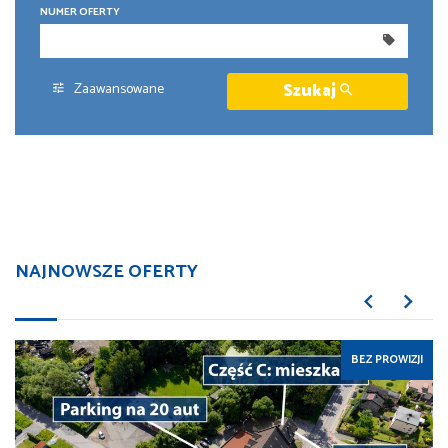
NUMER OFERTY
300 000 zł
300 000 zł
350 000 zł
350 000 zł
400 000 zł
400 000 zł
Zaawansowane
Szukaj
450 000 zł
450 000 zł
NAJNOWSZE OFERTY
BEZ PROWIZJI