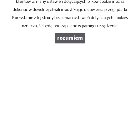
klientów. Zmiany ustawień dotyczących plików cookie można
Kancelaria Rzeczoznawcy Majątkowego
dokonać w dowolnej chwili modyfikując ustawienia przeglądarki.
Józef Wilczyński
Korzystanie z tej strony bez zmian ustawień dotyczących cookies
oznacza, że będą one zapisane w pamięci urządzenia.
41-600 ŚWIĘTOCHŁOWICE, ul. POCZTOWA 9
rozumiem
Tel. 501 467 165
KRM Nieruchomości
Kancelaria Rzeczoznawcy Majątkowego
Józef Wilczyński
41-600 ŚWIĘTOCHŁOWICE
ul. POCZTOWA 9
Tel. 501 467 165
Mieszkania
na wynajem