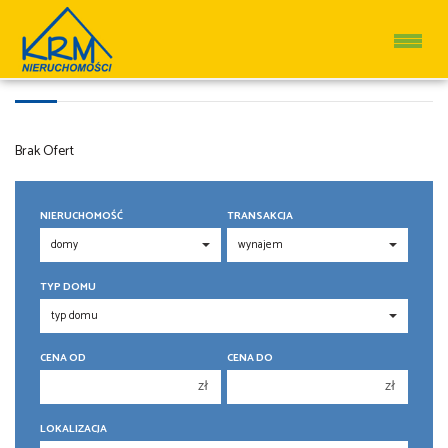
DOMY NA WYNAJEM
Brak Ofert
NIERUCHOMOŚĆ
TRANSAKCJA
TYP DOMU
CENA OD
CENA DO
zł
zł
150 000 zł
150 000 zł
LOKALIZACJA