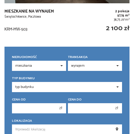
MIESZKANIE NA WYNAJEM
2 pokoje
2
57,15 m
Świętochłowice, Pocztowa
2
36,75 zł/m
2 100 zł
KRM-MW-503
NIERUCHOMOŚĆ
TRANSAKCJA
TYP BUDYNKU
CENA OD
CENA DO
zł
zł
150 000 zł
150 000 zł
LOKALIZACJA
200 000 zł
200 000 zł